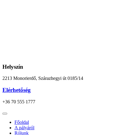
Ugrás
a
tartalomhoz
Helyszín
2213 Monorierdő, Szárazhegyi út 0185/14
Elérhetőség
+36 70 555 1777
Főoldal
A pályáról
Rólunk