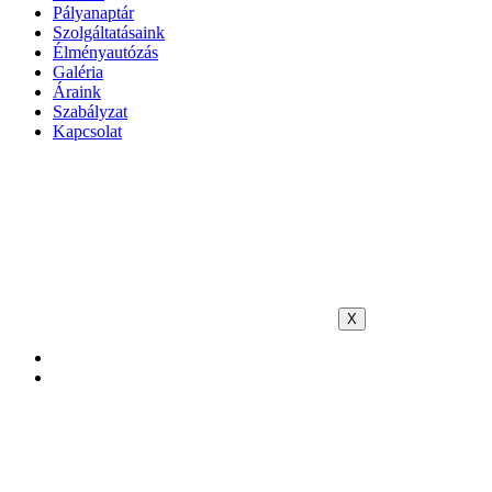
Pályanaptár
Szolgáltatásaink
Élményautózás
Galéria
Áraink
Szabályzat
Kapcsolat
X