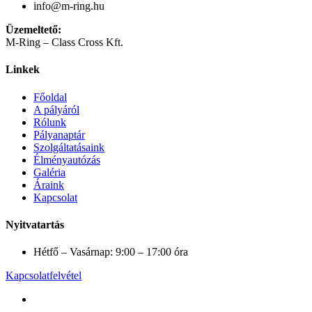
info@m-ring.hu
Üzemeltető:
M-Ring – Class Cross Kft.
Linkek
Főoldal
A pályáról
Rólunk
Pályanaptár
Szolgáltatásaink
Élményautózás
Galéria
Áraink
Kapcsolat
Nyitvatartás
Hétfő – Vasárnap: 9:00 – 17:00 óra
Kapcsolatfelvétel