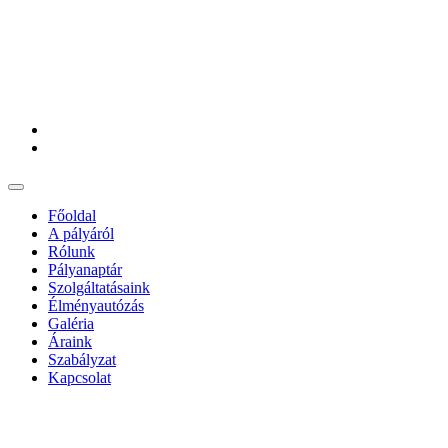
Főoldal
A pályáról
Rólunk
Pályanaptár
Szolgáltatásaink
Élményautózás
Galéria
Áraink
Szabályzat
Kapcsolat