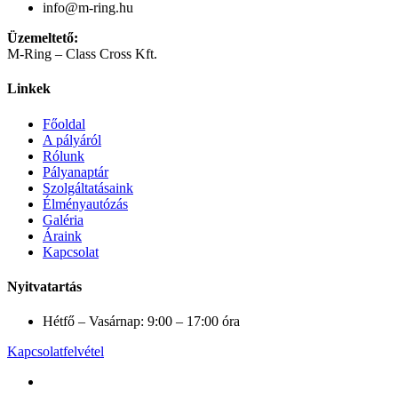
info@m-ring.hu
Üzemeltető:
M-Ring – Class Cross Kft.
Linkek
Főoldal
A pályáról
Rólunk
Pályanaptár
Szolgáltatásaink
Élményautózás
Galéria
Áraink
Kapcsolat
Nyitvatartás
Hétfő – Vasárnap: 9:00 – 17:00 óra
Kapcsolatfelvétel