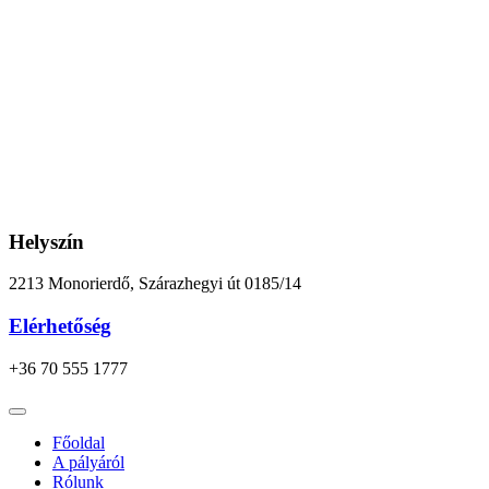
Ugrás
a
tartalomhoz
Helyszín
2213 Monorierdő, Szárazhegyi út 0185/14
Elérhetőség
+36 70 555 1777
Főoldal
A pályáról
Rólunk