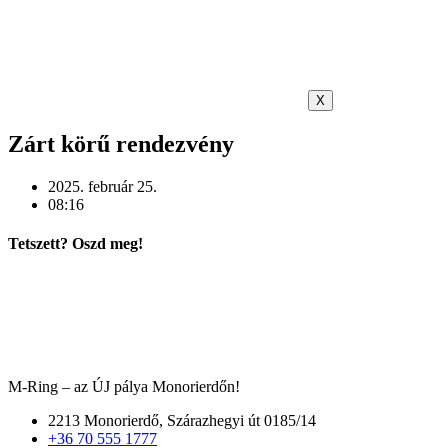
X
Zárt körű rendezvény
2025. február 25.
08:16
Tetszett? Oszd meg!
M-Ring – az ÚJ pálya Monorierdőn!
2213 Monorierdő, Szárazhegyi út 0185/14
+36 70 555 1777