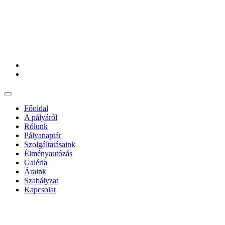
Főoldal
A pályáról
Rólunk
Pályanaptár
Szolgáltatásaink
Élményautózás
Galéria
Áraink
Szabályzat
Kapcsolat