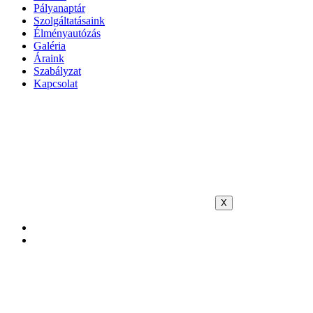
Pályanaptár
Szolgáltatásaink
Élményautózás
Galéria
Áraink
Szabályzat
Kapcsolat
X