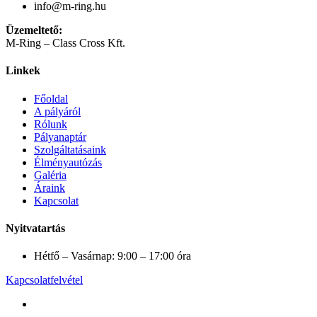
info@m-ring.hu
Üzemeltető:
M-Ring – Class Cross Kft.
Linkek
Főoldal
A pályáról
Rólunk
Pályanaptár
Szolgáltatásaink
Élményautózás
Galéria
Áraink
Kapcsolat
Nyitvatartás
Hétfő – Vasárnap: 9:00 – 17:00 óra
Kapcsolatfelvétel