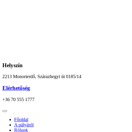
Ugrás
a
tartalomhoz
Helyszín
2213 Monorierdő, Szárazhegyi út 0185/14
Elérhetőség
+36 70 555 1777
Főoldal
A pályáról
Rólunk