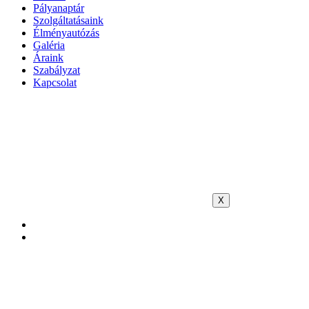
Pályanaptár
Szolgáltatásaink
Élményautózás
Galéria
Áraink
Szabályzat
Kapcsolat
X