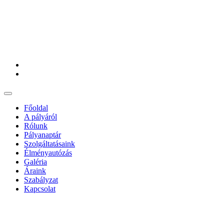
Főoldal
A pályáról
Rólunk
Pályanaptár
Szolgáltatásaink
Élményautózás
Galéria
Áraink
Szabályzat
Kapcsolat