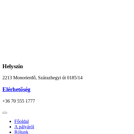
Ugrás
a
tartalomhoz
Helyszín
2213 Monorierdő, Szárazhegyi út 0185/14
Elérhetőség
+36 70 555 1777
Főoldal
A pályáról
Rólunk