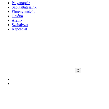
Pályanaptár
Szolgáltatásaink
Élményautózás
Galéria
Áraink
Szabályzat
Kapcsolat
X