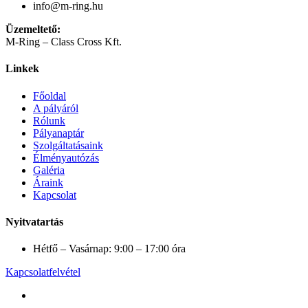
info@m-ring.hu
Üzemeltető:
M-Ring – Class Cross Kft.
Linkek
Főoldal
A pályáról
Rólunk
Pályanaptár
Szolgáltatásaink
Élményautózás
Galéria
Áraink
Kapcsolat
Nyitvatartás
Hétfő – Vasárnap: 9:00 – 17:00 óra
Kapcsolatfelvétel