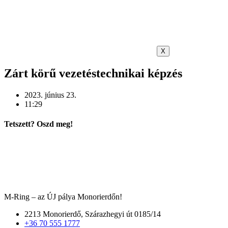
X
Zárt körű vezetéstechnikai képzés
2023. június 23.
11:29
Tetszett? Oszd meg!
M-Ring – az ÚJ pálya Monorierdőn!
2213 Monorierdő, Szárazhegyi út 0185/14
+36 70 555 1777