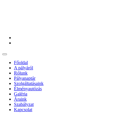
Főoldal
A pályáról
Rólunk
Pályanaptár
Szolgáltatásaink
Élményautózás
Galéria
Áraink
Szabályzat
Kapcsolat